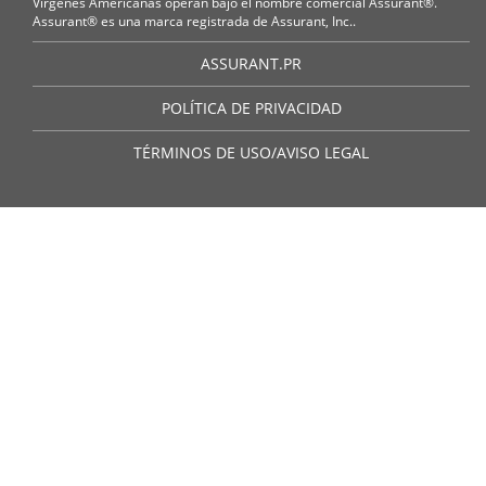
Vírgenes Americanas operan bajo el nombre comercial Assurant®.
Assurant® es una marca registrada de Assurant, Inc..
ASSURANT.PR
POLÍTICA DE PRIVACIDAD
TÉRMINOS DE USO/AVISO LEGAL