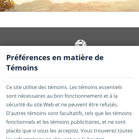
Préférences en matière de
Témoins
La couverture est souscrite/offerte par American Bankers Compagnie
d'Assurance Générale de la Floride (ABIC), American Bankers
Compagnie d'Assurance Vie de la Floride (ABLAC) et/ou Services
Assurant Canada Inc. (SACI). ABIC, ABLAC, et SACI ainsi que leurs
Ce site utilise des témoins. Les témoins essentiels
sociétés affiliées et filiales exercent des activités commerciales au
sont nécessaires au bon fonctionnement et à la
®
®
Canada sous la dénomination sociale Assurant
.
Assurant est une
marque de commerce déposée de Assurant, Inc.
sécurité du site Web et ne peuvent être refusés.
D’autres témoins sont facultatifs, tels que les témoins
Toutes les marques associées aux cartes indiquées aux présentes
appartiennent à leurs propriétaires respectifs.
fonctionnels et les témoins publicitaires, et ne sont
placés que si vous les acceptez. Vous trouverez toutes
ASSURANT.CA